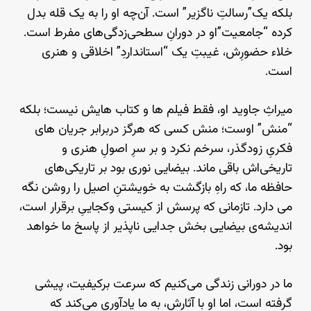
بلکه یک”رسالتِ ناگزیر” است. آن‌چه او را به یک قله بدل
کرده “جامعیت”او در دورانِ سطحی‌زدگی‌های مفرط است.
خلاء حضورِش، غیبتِ یک “استانداردِ” اخلاقی و هنری
است.
میراثِ جاوید او، فقط فیلم ها و کتاب هایش نیست؛ بلکه
“منش” اوست؛ منش کسی که هرگز دربرابر جریان های
فکریِ زودگذر، سرخم نکرد‌ و بر سرِ اصولِ هنری و
تاریخی‌اش باقی ماند. بیضایی نوری بود بر تاریکی‌های
حافظه ما، که راهِ بازگشت به خویشتنِ اصیل را روشن نگه
می دارد. تازمانی که پرسش از کیستی وکجاییِ برقرار است،
اندیشه‌ی بیضایی بخش جدایی ناپذیر از پاسخ ما خواهد
بود.
ما در دورانی زندگی می‌کنیم که سرعت برکیفیت، پیشی
گرفته است، اما او با آثارش، به ما یادآوری می‌کند که