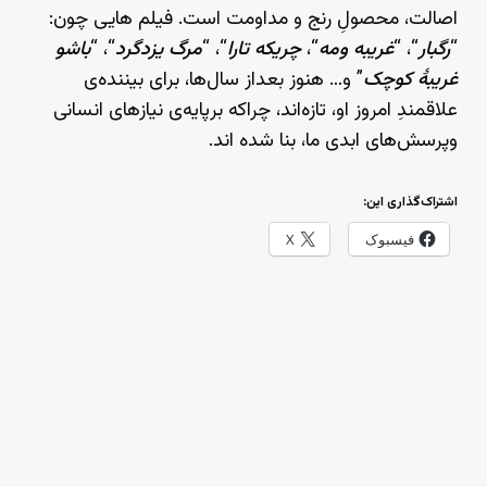
اصالت، محصولِ رنج و مداومت است. فیلم هایی چون:
“
رگبار
“، “
غریبه ومه
“،
چریکه تارا
“، “
مرگ یزدگرد
“، “
باشو
غریبهٔ کوچک
” و… هنوز بعداز سال‌ها، برای بیننده‌ی
علاقمندِ امروز او، تازه‌اند، چراکه برپایه‌ی نیازهای انسانی
وپرسش‌های ابدی ما، بنا شده اند.
اشتراک‌گذاری این:
فیسبوک
X