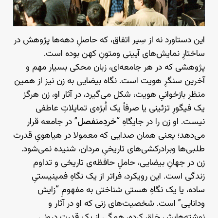
این دستاورد نه از سِیر اتفاق، که حاصلِ دهه‌ها پژوهش در
ساختارِ نمایش‌های آیینی ومتونِ کهن بوده است.
پژوهشی که در هر جامعه‌ای، زبان محکی بسیار مهم و
آخرین سنگرِ هویت است. نگاه بیضایی به زن نیز از همین
منظرِ بازخوانیِ هویت، شکل می‌گیرد، در آثار او، زن هرگز
یک فیگورِ تزئینی یا صرفاً یک اُبژه‌ی تمایلاتِ عاطفی
نیست. او زن را در جایگاهِ “
خردِمنفصل
” در جامعه قرار
می‌دهد؛ یعنی همان صدایی که معمولا در هیاهویِ قدرت
طلبی‌ها وبرادرکشی‌های تاریخیِ مردان، شنیده نمی‌شود.
زن در جهانِ بیضایی، حاملِ حافظه‌ی تاریخی و تداوم
زندگی است. این رویکرد، فراتر از یک نگاهِ فمینیستیِ
ساده، یا یک نگاهِ هستی شناختی به مفهومِ “زایش
ودانایی” است. شخصیت‌های زنی که او در آثار و
نوشته‌هایش خلق کرده، همگی از یک قدرتِ درونیِ