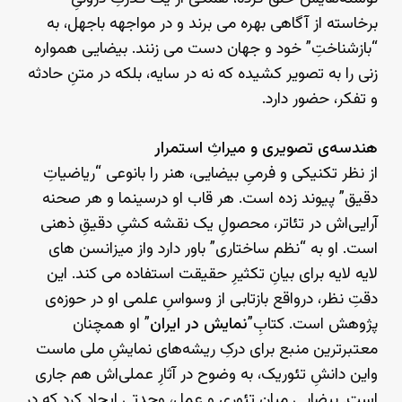
برخاسته از آگاهی بهره می برند و در مواجهه باجهل، به
“بازشناختِ” خود و جهان دست می زنند. بیضایی همواره
زنی را به تصویر کشیده که نه در سایه، بلکه در متنِ حادثه
و تفکر، حضور دارد.
هندسه‌ی تصویری و میراثِ استمرار
از نظر تکنیکی و فرمیِ بیضایی، هنر را بانوعی “ریاضیاتِ
دقیق” پیوند زده است. هر قاب او درسینما و هر صحنه
آرایی‌اش در تئاتر، محصولِ یک نقشه‌ کشیِ دقیقِ ذهنی
است. او به “نظم ساختاری” باور دارد واز میزانسن های
لایه لایه برای بیانِ تکثیرِ حقیقت استفاده می کند. این
دقتِ نظر، درواقع بازتابی از وسواسِ علمی او در حوزه‌ی
پژوهش است. کتابِ”
نمایش در ایران
” او همچنان
معتبرترین منبع برای درکِ ریشه‌های نمایشِ ملی ماست
واین دانشِ تئوریک، به وضوح در آثارِ عملی‌اش هم جاری
است. بیضایی میانِ تئوری و عمل، وحدتی ایجاد کرد که در