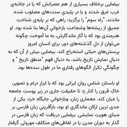
بیضایی برخلافِ بسیاری از هم عصرانش که یا در جاذبه‌ی
غرب غرق شدند و یا در پلیدیِ سنت‌های مصلوب شده،
ماندند، “راه سوم” را برگزید؛ راهی که بر پایه‌ی شناختِ
عمیقِ از ریشه‌ها وشجاعتِ بازخوانیِ آن‌ها بنا شده بود. او
هنرمندی بود که با آثارِ ماندگارش، به ما آموخت چگونه
می‌توان از دلِ گذشته‌های دور، برای انسانِ امروز
پرسش‌های حیاتی استخراج کند. بیضایی بیش از آن‌ که به
دنبالِ نمایشِ تاریخ باشد، به دنبالِ فهم “منطق تاریخ ” و
چگونگیِ تکرارِ الگوهای رفتاریِ ما در طول سده‌ها بود.
او باستان شناسِ روانِ ایرانی بود که با ابزارِ درام و تصویر،
خاکِ قرون را کنار زد تا حقیقتِ جاری در زیر پوستِ جامعه
را عیان کند. معماری زبان، وبازخوانیِ جایگاهِ خرد، یکی از
جدی ترین ارکانِ ماندگاریِ او بود، بازآفرینیِ زبانِ فارسی بر
مبنای هویتِ نمایشی. بیضایی دریافت که زبانِ فارسی در
گذار به دورانِ مدرن یا در لفاظی‌های متکلفِ موروثی گرفتار