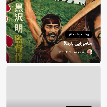
روایت پشت لنز
سامورایی بازها!
عباس یاری
۱۴۰۴-۰۴-۱۹
روایت
جهانی
بدون
دیوار…