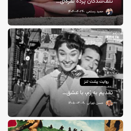
تلف‌شدگان پرده نقره‌ای…
حمید رستمی
۱۴۰۴-۰۴-۲۴
تقدیم
به
رُم،
با
عشق…
روایت پشت لنز
تقدیم به رُم، با عشق…
حسن تهرانی
۱۴۰۵-۰۳-۰۹
سامورایی
بازها!