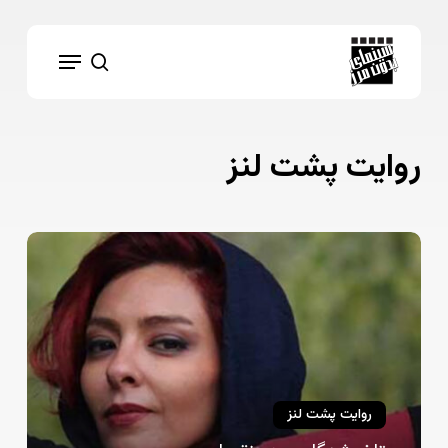
Ski
t
Menu
mai
search
conten
روایت پشت لنز
تلف‌شدگان
پرده
نقره‌ای…
روایت پشت لنز