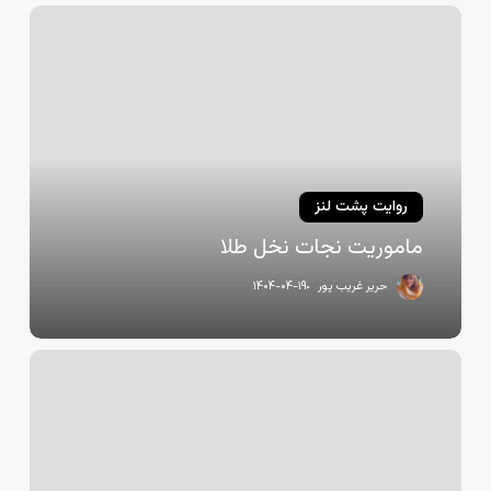
ماموریت
نجات
نخل
طلا
روایت پشت لنز
ماموریت نجات نخل طلا
حریر غریب پور
۱۴۰۴-۰۴-۱۹
چه
درست
میگفت
اصغر
فرهادی