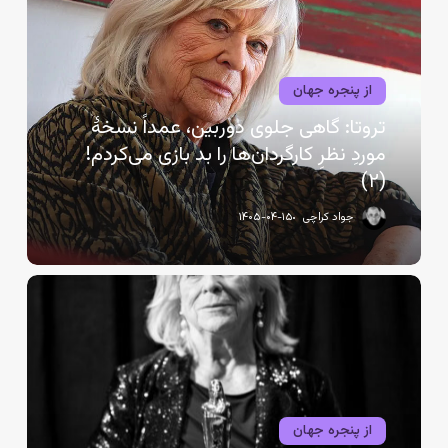
جلوی
دوربین،
عمداً
از پنجره جهان
نسخهٔ
موردِ
تروتا: گاهی جلوی دوربین، عمداً نسخهٔ
نظرِ
موردِ نظرِ کارگردان‌ها را بد بازی می‌کردم!
کارگردان‌ها
(۲)
را
بد
جواد کراچی
۱۴۰۵-۰۴-۱۵
بازی
می‌کردم!
(۲)
مارگرته
فون
تروتا:
دورانِ
زنان،
تازه
آغاز
از پنجره جهان