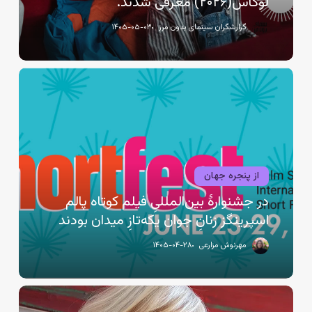
لوکاس(۲۰۲۶) معرفی شدند.
شدند.
گزارشگران سینمای بدون مرز
۱۴۰۵-۰۵-۰۳
در
جشنوارهٔ
بین‌المللیِ
فیلم
کوتاه
پالم
اسپرینگز
از پنجره جهان
زنانِ
در جشنوارهٔ بین‌المللیِ فیلم کوتاه پالم
جوان
اسپرینگز زنانِ جوان یکه‌تازِ میدان بودند
یکه‌تازِ
میدان
مهرنوش مزارعی
۱۴۰۵-۰۴-۲۸
بودند
تروتا:
گاهی