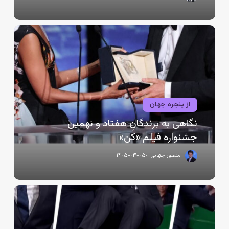
سالنِ
سینما!
نگاهی
به
برندگانِ
هفتاد
و
نهمین
جشنواره
از پنجره جهان
فیلم
نگاهی به برندگانِ هفتاد و نهمین
«کن»
جشنواره فیلم «کن»
منصور جهانی
۱۴۰۵-۰۳-۰۵
چه
کسی
داخلِ
کاخ