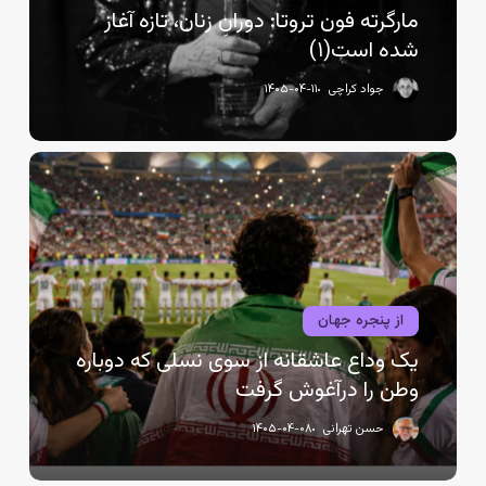
شده
مارگرته فون تروتا: دورانِ زنان، تازه آغاز
است(۱)
شده است(۱)
جواد کراچی
۱۴۰۵-۰۴-۱۱
یک
وداع
عاشقانه
از
سوی
نسلی
که
از پنجره جهان
دوباره
یک وداع عاشقانه از سوی نسلی که دوباره
وطن
وطن را درآغوش گرفت
را
درآغوش
حسن تهرانی
۱۴۰۵-۰۴-۰۸
گرفت