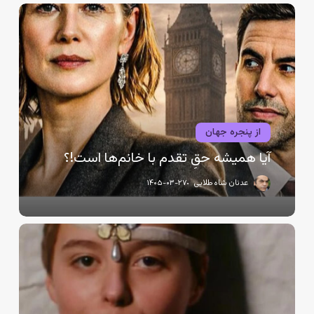
آیا
همیشه
حقِ
تقدم
با
خانم‌ها
است!؟
از پنجره جهان
آیا همیشه حقِ تقدم با خانم‌ها است!؟
عدنان شاه طلایی
۱۴۰۵-۰۳-۲۷
جشنواره
«کارلووی
واری»
شمع‌های
هشتاد