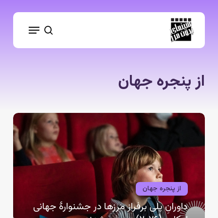
Ski
t
Menu
mai
search
conten
از پنجره جهان
داورانِ
پلی
برفراز
مرزها
در
جشنوارهٔ
جهانی
از پنجره جهان
لوکاس(۲۰۲۶)
داورانِ پلی برفراز مرزها در جشنوارهٔ جهانی
معرفی