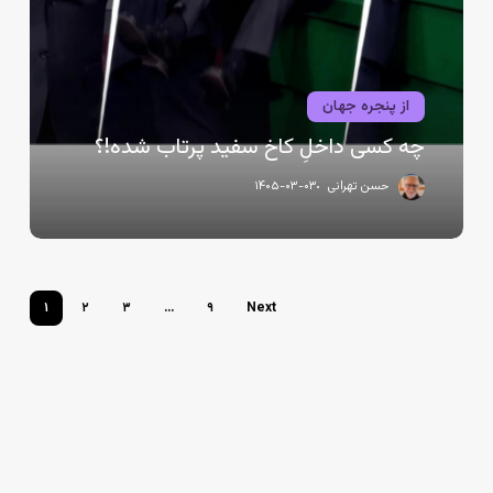
سفید
پرتاب
شده!؟
از پنجره جهان
چه کسی داخلِ کاخ سفید پرتاب شده!؟
حسن تهرانی
۱۴۰۵-۰۳-۰۳
۱
۲
۳
…
۹
Next