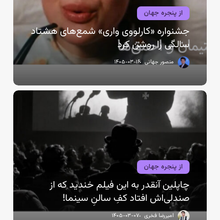
سالگی
را
از پنجره جهان
روشن
جشنواره «کارلووی واری» شمع‌های هشتاد
کرد
سالگی را روشن کرد
منصور جهانی
۱۴۰۵-۰۳-۱۶
چاپلین
آنقدر
به
این
فیلم
خندید
که
از پنجره جهان
از
چاپلین آنقدر به این فیلم خندید که از
صندلی‌اش
صندلی‌اش افتاد کفِ سالنِ سینما!
افتاد
کفِ
امیررضا فخری
۱۴۰۵-۰۳-۰۷