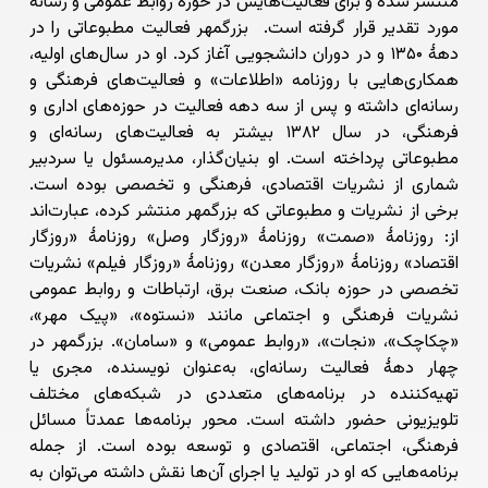
منتشر شده و برای فعالیت‌هایش در حوزهٔ روابط عمومی و رسانه
مورد تقدیر قرار گرفته است. بزرگمهر فعالیت مطبوعاتی را در
دههٔ ۱۳۵۰ و در دوران دانشجویی آغاز کرد. او در سال‌های اولیه،
همکاری‌هایی با روزنامه «اطلاعات» و فعالیت‌های فرهنگی و
رسانه‌ای داشته و پس از سه دهه فعالیت در حوزه‌های اداری و
فرهنگی، در سال ۱۳۸۲ بیشتر به فعالیت‌های رسانه‌ای و
مطبوعاتی پرداخته است. او بنیان‌گذار، مدیرمسئول یا سردبیر
شماری از نشریات اقتصادی، فرهنگی و تخصصی بوده است.
برخی از نشریات و مطبوعاتی که بزرگمهر منتشر کرده، عبارت‌اند
از: روزنامهٔ «صمت» روزنامهٔ «روزگار وصل» روزنامهٔ «روزگار
اقتصاد» روزنامهٔ «روزگار معدن» روزنامهٔ «روزگار فیلم» نشریات
تخصصی در حوزه بانک، صنعت برق، ارتباطات و روابط عمومی
نشریات فرهنگی و اجتماعی مانند «نستوه»، «پیک مهر»،
«چکاچک»، «نجات»، «روابط عمومی» و «سامان». بزرگمهر در
چهار دههٔ فعالیت رسانه‌ای، به‌عنوان نویسنده، مجری یا
تهیه‌کننده در برنامه‌های متعددی در شبکه‌های مختلف
تلویزیونی حضور داشته است. محور برنامه‌ها عمدتاً مسائل
فرهنگی، اجتماعی، اقتصادی و توسعه بوده است. از جمله
برنامه‌هایی که او در تولید یا اجرای آن‌ها نقش داشته می‌توان به