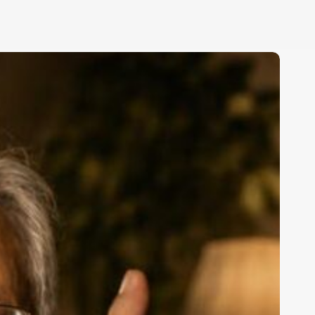
کیومرث
پوراحمد:
این
جوریش
هم
خوبه!