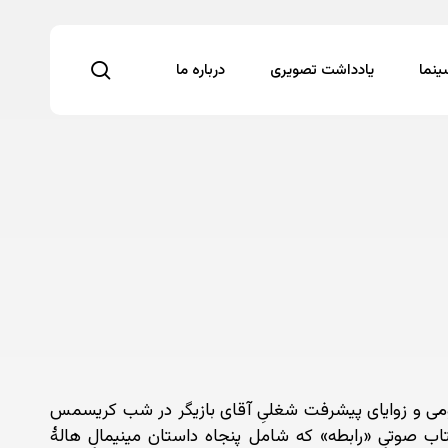
search
نما
یادداشت تصویری
درباره ما
ناتومی و زوایای پیشرفت شغلیِ آقای بازیگر در شب کریسمس
اب صوتیِ «رابطه» که شامل پنجاه داستان مینیمالِ هالهٔ