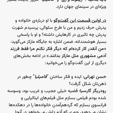
ویژه‌ای در سینمای جهان دارد.
در اولین قسمت این گفت‌وگو
با او درباره‌ی خانواده و
پدرش حرف زدیم و من با طرحِ سئوالی، پرسیدم شهرتِ
پدرش چه تاثیری در کارهایش داشته؟ و او با پاسخی
بسیار هوشمندانه، ضمن اشاره به جایگاه مارکز می‌گوید:
«
من آنقدر کار کرده‌ام که دیگر فکر نکنم مرا فقط فرزند
آدمی مشهوری مثل مارکز بدانند.
» در ادامه بخش‌های
دیگری از این گفت‌وگو را می‌خوانید:
حسن تهرانی:
ایده و فکرِ ساختنِ “
فامیلیا
” چطور در
ذهن‌تان شکل گرفت؟
رودریگز گارسیا:
قضیه خیلی عجیب و غریب بود، وسوسه
شده بودم فیلمی بسازم مثل فیلم‌های ایتالیایی و
فرانسوی بسازم که گرد‌هم‌آمدنِ خانواده‌ها را در دهکده‌ها
نشان می‌دهند، جوری که آدم دلش می‌خواهد در آنجا