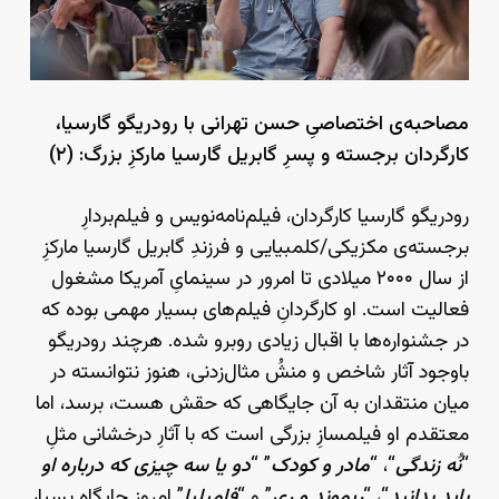
مصاحبه‌ی اختصاصیِ حسن تهرانی با رودریگو گارسیا،
کارگردان برجسته و پسرِ گابریل گارسیا مارکزِ بزرگ: (۲)
رودریگو گارسیا کارگردان، فیلم‌نامه‌نویس و فیلم‌بردارِ
برجسته‌ی مکزیکی/کلمبیایی و فرزندِ گابریل گارسیا مارکزِ
از سال ۲۰۰۰ میلادی تا امرور در سینمایِ آمریکا مشغول
فعالیت است. او کارگردانِ فیلم‌های بسیار مهمی بوده که
در جشنواره‌ها با اقبال زیادی روبرو شده. هرچند رودریگو
باوجود آثار شاخص‌ و منشُ مثال‌زدنی، هنوز نتوانسته در
میان منتقدان به آن جایگاهی که حقش هست، برسد، اما
معتقدم او فیلمسازِ بزرگی است که با آثارِ درخشانی مثلِ
“
نُه زندگی
“، “
مادر و کودک
” “
دو یا سه چیزی که درباره او
باید بدانید
“، “
ریموند و ری
” و “
فامیلیا
” امروز جایگاه بسیار