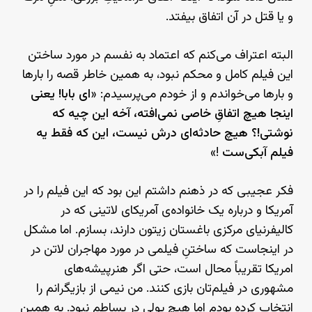
و یا قتل در آن اتفاق بیفتد.
البته اعتراف می‌کنم که اعتماد به نفسم در مورد ساختن
این فیلم کامل و محکم نبود، به همین خاطر قصه را بارها
و بارها می‌خواندم و از خودم می‌پرسیدم: «
ای بابا! یعنی
اینجا هیچ اتفاقِ خاصی نمی‌افته، آخه این چیه که
نوشتی!؟ هیچ حادثه‌ای درش نیست، این که فقط یه
فیلم آبکی‌ست
!»
فکر عجیبی که در ذهنم داشتم این بود که این فیلم را در
آمریکا و درباره یک خانواده‌ی آمریکای لاتینی که در
کالیفرنیای مرکزی باغستان زیتون دارند، بسازم. اما مشکل
در اینجاست که ساختنِ فیلمی در مورد مهاجران لاتن در
امریکا تقریباً محال است، حتی اگر هنرپیشه‌های
مشهوری در فیلم‌تان بازی کنند. من نیمی از بازیگرانم را
انتخاب کرده بودم اما هیچ پولی در بساطم نبود. به همین