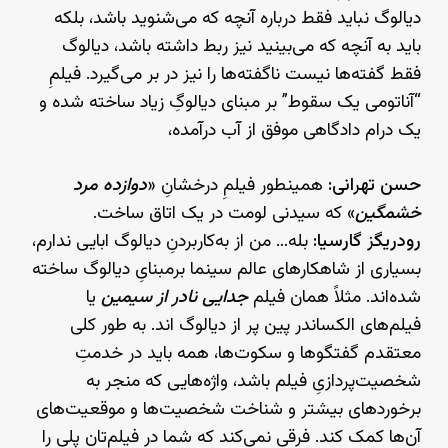
دیالوگ نباید فقط درباره آنچه که می‌شنوید باشد، بلکه
باید به آنچه که می‌بینید نیز ربط داشته باشد، دیالوگ
فقط گفته‌ها نیست ناگفته‌ها را نیز در بر می‌گیرد. فیلمِ
“آناتومی یک سقوط” بر مبنای دیالوگِ زیاد ساخته شده و
یک درام دادگاهی موفق از آب درآمده،
حسن تهرانی:
همینطور فیلمِ درخشانِ «
دوازده مرد
خشمگین
» که سیدنی لومت در یک اتاق ساخت.
رودریگز گارسیا:
بله… من از به‌کاربردنِ دیالوگ ابایی ندارم،
بسیاری از شاهکارهای عالم سینما برمبنایِ دیالوگ ساخته
شده‌اند. مثلاً همان فیلم
جدایی نادر از سیمین
یا
فیلم‌های الکساندر پین پر از دیالوگ اند. به طور کلی
معتقدم گفتگوها و سکوت‌ها، همه باید در خدمتِ
شخصیت‌‌پردازیِ فیلم باشد، واژه‌هایی که منجر به
برخوردهای بیشتر و شناخت شخصیت‌ها و موقعیت‌های
آن‌ها کمک کند. فرقی نمی‌کند که شما در فیلم‌تان پلی را