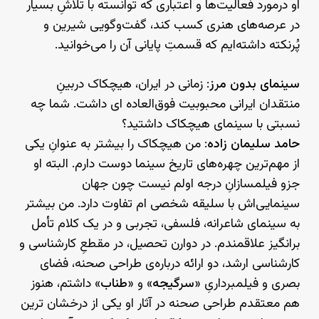
او درمورد فعالیت‌ها و اعتباری که توانسته با تلاشِ بسیار
در عرصه‌های هنری کسب کند، گفت‌وگویی شیرین و
پُرنکته داشته‌ایم که قسمتِ پایانی آن را می‌خوانید.
سینمای بدون مرز
: زمانی در ایران، هیچکاک دربینِ
منتقدان ایرانی محبوبیت فوق‌العاده ای داشت. شما چه
نسبتی با سینمای هیچکاک داشتید؟
حامد سلیمان زاده
: من هیچکاک را بیشتر به عنوانِ یکی
از مهم‌ترین چهره‌های تاریخ سینما دوست دارم. البته او
جزو فیلمسازانِ درجه اولم نیست چون جهان
سینمایی‌اش با سلیقه شخصی ام تفاوت دارد. من بیشتر
به سینمای شاعرانه، فلسفی، تجربی و در یک کلام تأمل
برانگیز علاقمندم. در دوارن تحصیل، در مقطعِ کارشناسی و
کارشناسی ارشد، دو ارائه درباره‌ی طراحی صحنه، فضای
بصری و فیلمبرداریِ «
سرگیجه
» و «
طناب
» داشتم، هنوز
هم معتقدم طراحی صحنه در آثار او یکی از درخشان ترین