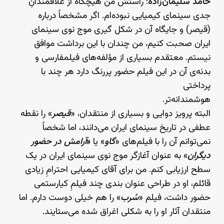
حامد سلیمان‌زاده
: راستش من هیچگاه از علاقمندانِ
جدی سینمای کیمیایی نبوده‌ام. اگر مشخصاً درباره
(قیصر) و جایگاه آن در شکل گیری موج نوی سینمای
ایران صحبت کنیم، من چندان با این برداشت موافق
نیستم. معتقدم بسیاری از مؤلفه‌های فیلمفارسی و
بدنه‌ی آن در این فیلم حضور پررنگ دارد هر چند با
پرداختی
هوشمندانه‌تر.
البته پرویز دوایی و بسیاری از منتقدان، «
قیصر
» را نقطه
عطفی در تاریخ سینمای ایران می‌دانند، اما شخصاً
نمی‌توانم آن را با فیلم‌های «
گاو
» یا
«
آرامش در حضور
دیگران
» به عنوان آغازگر موج نوی سینمای ایران در یک
سطح ارزیابی کنم. من برای آقای کیمیایی احترامِ زیادی
قائلم، او در طراحی عنوان بندی چند فیلمِ کیارستمی
حضور داشت، فیلم «
سُرب
» را هم خیلی دوست دارم. اما
منتقدان آثار او را به شکلی اغراق شده می‌ستایند.