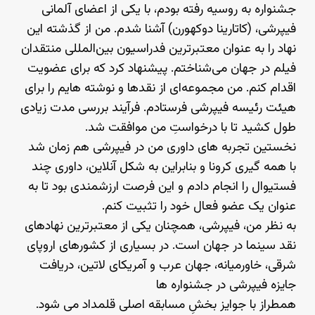
جشنواره به روسیه رفته بودم، با یکی از اعضای آلمانی
فیپرشی، (کاتارینا دوکهورن) آشنا شدم. من از گذشته این
نهاد را به عنوان معتبرترین فدراسیون بین‌المللی منتقدان
فیلم در جهان می‌شناختم. پیشنهاد کرد که برای عضویت
اقدام کنم. من مجموعه‌ای از نقدها و نوشته هایم را برای
هیئت رئیسه فیپرشی فرستادم. فرآیند بررسی مدت زیادی
طول کشید تا با درخواستِ من موافقت شد.
نخستین تجربه های داوری من در فیپرشی هم زمان شد
با همه گیری کرونا و بنابراین به شکل آنلاین، داوری چند
فستیوال را انجام دادم و این فرصت ارزشمندی بود تا به
عنوان یک عضو فعال خود را تثبیت کنم.
به نظر من، فیپرشی، همچنان یکی از معتبرترین نهادهای
نقد سینما در جهان است. در بسیاری از کشورهای اروپای
شرقی، خاورمیانه، جهان عرب و آمریکای لاتین، دریافت
جایزه فیپرشی در جشنواره ها
همطراز با جوایز بخشِ مسابقه اصلی قلمداد می شود.