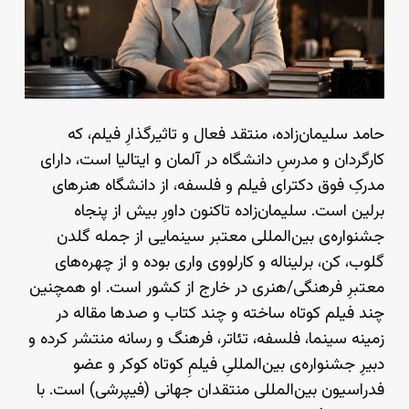
حامد سلیمان‌زاده، منتقد فعال و تاثیرگذارِ فیلم، که
کارگردان و مدرسِ دانشگاه در آلمان و ایتالیا است، دارای
مدرکِ فوق دکترای فیلم و فلسفه، از دانشگاه هنرهای
برلین است. سلیمان‌‌زاده تاکنون داورِ بیش از پنجاه
جشنواره‌ی بین‌المللی معتبر سینمایی از جمله گلدن
گلوب، کن، برلیناله و کارلووی واری بوده و از چهره‌های
معتبرِ فرهنگی/هنری در خارج از کشور است. او همچنین
چند فیلم کوتاه ساخته و چند کتاب و صدها مقاله در‌
زمینه سینما، فلسفه، تئاتر، فرهنگ و رسانه منتشر کرده و
دبیرِ جشنواره‌ی بین‌المللیِ فیلمِ کوتاه کوکر و عضو
فدراسیون بین‌المللی منتقدان جهانی (فیپرشی) است. با