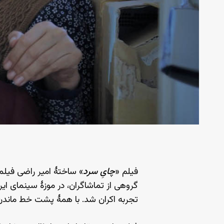
فیلم «
چایِ سرد
» ساختهٔ امیر راضی فیلم
گروهی از تماشاگران، در موزهٔ سینمای ای
تجربه اکران شد. با همهٔ پشت خط ماندن و