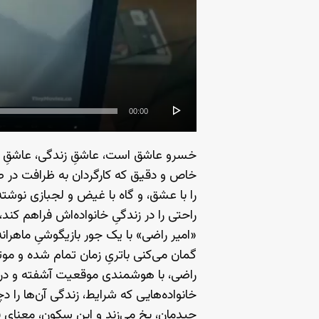
00:00
خسرو عاشق است، عاشقِ زندگی، عاشقِ همس
خاص و دقیق که کارگردان به ظرافت در ص
را با عشق، و گاه با غیض و لجبازی نوشته،
راحتی را در زندگیِ خانواده‌اش فراهم کند،
«امیر راضی» با یک جور بازیگوشیِ ماهران
گمان می‌کنی باتریِ زمان تمام شده و موتور
راضی، با هوشمندی موقعیت آشفته و دردن
خانواده‌هایی که شرایط، زندگی آن‌ها را د
چیدمان، یخ می‌زند و این سکون، معنای فیل