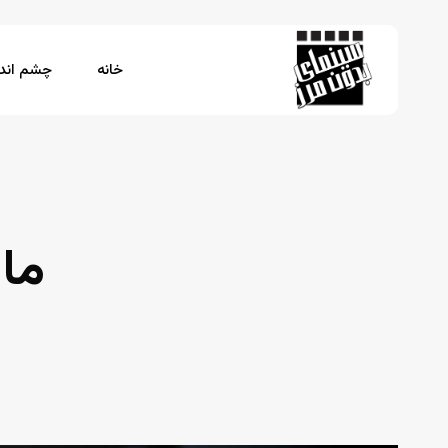
Ski
t
mai
خانه
چشم اندا
conten
برای جستجو Enter بزنید یا ESC را فشار دهید
ما