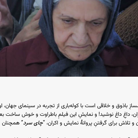
سازِ باذوق و خلاقی است با کوله‌باری از تجربه در سینمای جهان، ا
ران، داغِ داغ نوشید! و نمایشِ این فیلمِ باطراوت و خوش ساخت ب
 تلاش برای گرفتنِ پروانهٔ نمایش و اکران، “
چای سرد
” همچنان 