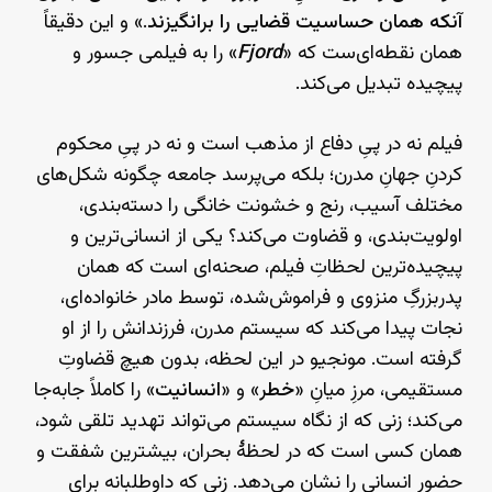
آنکه همان حساسیت قضایی را برانگیزند
.» و این دقیقاً
همان نقطه‌ای‌ست که «
Fjord
» را به فیلمی جسور و
پیچیده تبدیل می‌کند.
فیلم نه در پیِ دفاع از مذهب است و نه در پیِ محکوم
کردنِ جهانِ مدرن؛ بلکه می‌پرسد جامعه چگونه شکل‌های
مختلف آسیب، رنج و خشونت خانگی را دسته‌بندی،
اولویت‌بندی، و قضاوت می‌کند؟ یکی از انسانی‌ترین و
پیچیده‌ترین لحظاتِ فیلم، صحنه‌ای‌ است که همان
پدربزرگِ منزوی و فراموش‌شده، توسط مادر خانواده‌ای،
نجات پیدا می‌کند که سیستم مدرن، فرزندانش را از او
گرفته است. مونجیو در این لحظه، بدون هیچ قضاوتِ
مستقیمی، مرزِ میانِ «
خطر
» و «
انسانیت
» را کاملاً جابه‌جا
می‌کند؛ زنی که از نگاه سیستم می‌تواند تهدید تلقی شود،
همان کسی‌ است که در لحظهٔ بحران، بیشترین شفقت و
حضور انسانی را نشان می‌دهد. زنی که داوطلبانه برای