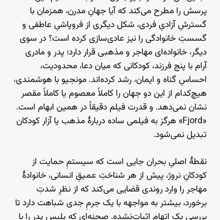
پرسش را مطرح می‌کند که آیا جهانِ مدرن، همزمان با
گسترشِ آزادیِ فردی، شکل دیگری از فروپاشیِ عاطفی و
گسستِ خانوادگی را نیز عادی‌سازی کرده است؟ در سوی
دیگر، خانواده‌ای مهاجر و مذهبی قرار دارد؛ پدر و مادری
آرام با پنج فرزند، کودکانی که میان دعا، محدودیت،
احساسِ گناه و ایمان، رشد کرده‌اند. مونجیو با هوشمندی،
هیچ‌کدام از این دو جهان را کاملاً معصوم یا کاملاً مقصر
نشان نمی‌دهد. و قدرت فیلم دقیقاً در همین ابهام است.
«Fjord» هرگز به فیلمی ساده دربارهٔ مذهب یا آزار کودکان
تبدیل نمی‌شود.
نقطهٔ اصلیِ بحران جایی‌ است که سیستمِ حمایت از
کودکانِ نروژ، پیش از هر شناختِ عمیقِ انسانی، خانوادهٔ
مهاجر را وارد روندی قضایی می‌کند که از نظرِ شدتِ
برخورد، بیشتر به مواجهه با یک جرمِ جدی شباهت دارد تا
بررسیِ یک اتهام اثبات‌نشده. صحنه‌ای که پلیس پدر را با