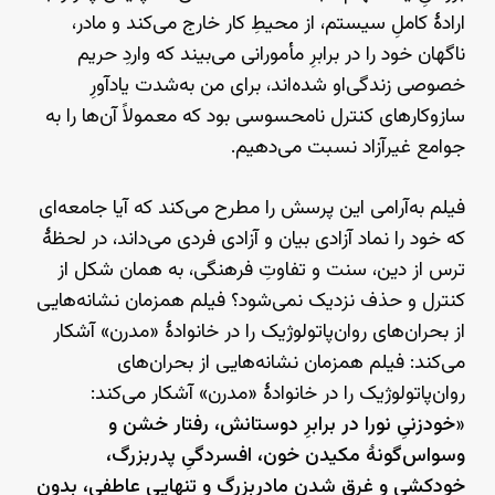
ارادهٔ کاملِ سیستم، از محیطِ کار خارج می‌کند و مادر،
ناگهان خود را در برابرِ مأمورانی می‌بیند که واردِ حریم
خصوصی زندگی‌او شده‌اند، برای من به‌شدت یادآورِ
سازوکارهای کنترل نامحسوسی بود که معمولاً آن‌ها را به
جوامع غیرآزاد نسبت می‌دهیم.
فیلم به‌آرامی این پرسش را مطرح می‌کند که آیا جامعه‌ای
که خود را نماد آزادی بیان و آزادی فردی می‌داند، در لحظهٔ
ترس از دین، سنت و تفاوتِ فرهنگی، به همان شکل از
کنترل و حذف نزدیک نمی‌شود؟ فیلم همزمان نشانه‌هایی
از بحران‌های روان‌پاتولوژیک را در خانوادهٔ «مدرن» آشکار
می‌کند: فیلم همزمان نشانه‌هایی از بحران‌های
روان‌پاتولوژیک را در خانوادهٔ «مدرن» آشکار می‌کند:
«
خودزنیِ نورا در برابرِ دوستانش، رفتار خشن و
وسواس‌گونهٔ مکیدن خون، افسردگیِ پدربزرگ،
خودکشی و غرق شدنِ مادربزرگ و تنهایی عاطفی، بدون