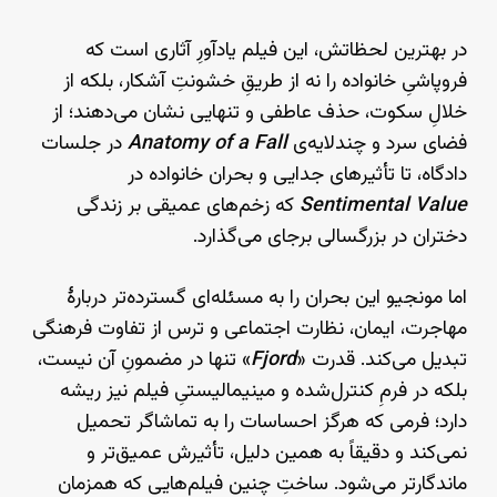
در بهترین لحظاتش، این فیلم یادآورِ آثاری‌ است که
فروپاشیِ خانواده را نه از طریقِ خشونتِ آشکار، بلکه از
خلالِ سکوت، حذف عاطفی و تنهایی نشان می‌دهند؛ از
فضای سرد و چندلایه‌ی
Anatomy of a Fall
در جلسات
دادگاه، تا تأثیرهای جدایی و بحران خانواده در
Sentimental Value
که زخم‌های عمیقی بر زندگی
دختران در بزرگسالی برجای می‌گذارد.
اما مونجیو این بحران را به مسئله‌ای گسترده‌تر دربارهٔ
مهاجرت، ایمان، نظارت اجتماعی و ترس از تفاوت فرهنگی
تبدیل می‌کند. قدرت «
Fjord
» تنها در مضمونِ آن نیست،
بلکه در فرمِ کنترل‌شده و مینیمالیستیِ فیلم نیز ریشه
دارد؛ فرمی که هرگز احساسات را به تماشاگر تحمیل
نمی‌کند و دقیقاً به همین دلیل، تأثیرش عمیق‌تر و
ماندگارتر می‌شود. ساختِ چنین فیلم‌هایی که همزمان