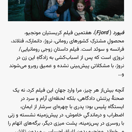
فیورد
(
Fjord
)، هفتمین فیلمِ کریستیان مونجیو،
محصولِ مشترکِ کشورهای رومانی، نروژ، دانمارک، فنلاند،
فرانسه و سوئد است. فیلم داستانِ زوجی رومانیایی/
نروژی است که پس از اسباب‌کشی به زادگاهِ این زن در
نروژ، با مشکلاتی پیش‌بینی نشده و عمیق روبرو می‌شوند
و…
آنچه بیش‌از هر چیز، مرا واردِ جهانِ این فیلم کرد، نه یک
صحنهٔ پرتنش دادگاهی، بلکه لحظه‌ای آرام و سرد در
ایستگاه پلیس بود؛ پدری با چهره‌ای سرشار از ایمان،
اضطراب و درماندگیِ خاموش، در پیش‌زمینه نشسته و زنی
با روسری در پس‌زمینه، پشت میزی دیگر، برگه‌های اتهام را
می‌خواند. مونجیو بدون اغراقِ احساسی، و بدونِ تلاش