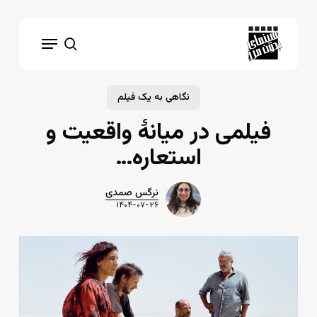
Ski
t
Menu
mai
search
conten
نگاهی به یک فیلم
فیلمی در میانهٔ واقعیت و
استعاره…
نرگس صمدی
۱۴۰۴-۰۷-۲۶