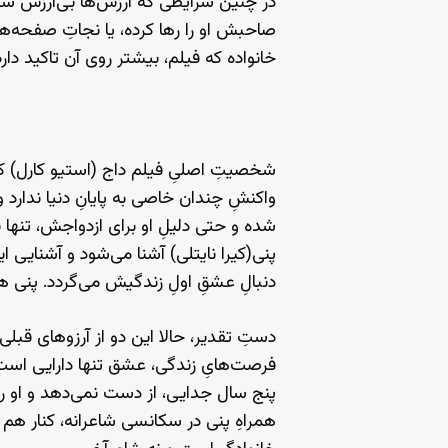
در چنین شرایطی که ارزش‌ها بی‌ارزش شده
صاحبش او را رها کرده، یا نجاتِ صفحه‌ه
خانواده که فیلم، بیشتر روی آن تاکید دارد
شخصیتِ اصلیِ فیلم داج (استیو کارل) کارم
واکنشِ چندان خاصی به پایانِ دنیا ندارد و
شده و حتی دلیلِ او برای ازدواجش، تنها 
پنی(کیرا نایتلی) آشنا می‌شود و آشنایی ا
دنبالِ عشقِ اولِ زندگیش می‌گردد. پنی هم 
دستِ تقدیر، حالا این دو از آرزوهای‌ قبل
فرصت‌هایِ زندگی، عشق تنها دارایی‌ است ک
پنج سال جدایی، از دست نمی‌دهد و او را ب
همراهِ پنی در سکانسی شاعرانه، کنار هم 