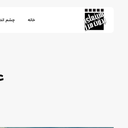
Ski
t
mai
خانه
چشم اندا
conten
برای جستجو Enter بزنید یا ESC را فشار دهید
ع