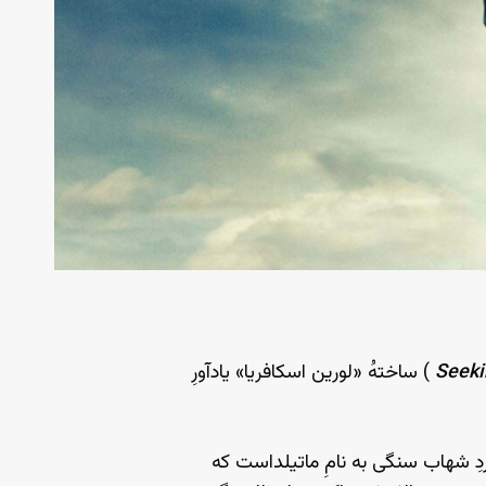
Seeki
) ساختهُ «لورین اسکافریا» یادآورِ
وردِ شهاب سنگی به نامِ ماتیلداست که