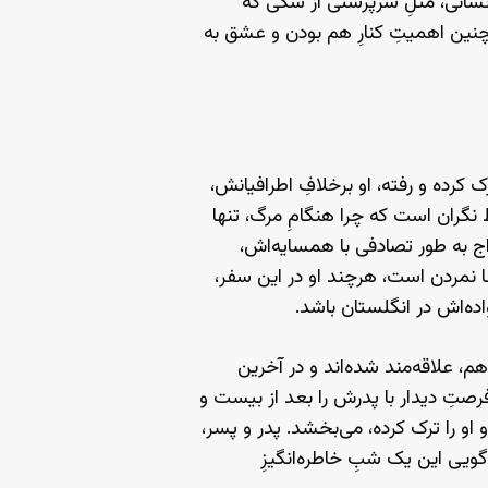
نسانی، مثلِ سرپرستی از سگی که
چنین اهمیتِ کنارِ هم بودن و عشق به
 کرده و رفته، او برخلافِ اطرافیانش،
ط نگران است که چرا هنگامِ مرگ، تنها
داج به طور تصادفی با همسایه‌اش،
نها نمردن است، هرچند او در این سفر،
واده‌اش در انگلستان باشد.
م، علاقه‌مند شده‌اند و در آخرین
 فرصتِ دیدار با پدرش را بعد از بیست و
 او را ترک کرده، می‌بخشد. پدر و پسر،
گویی این یک شبِ خاطره‌انگیزِ