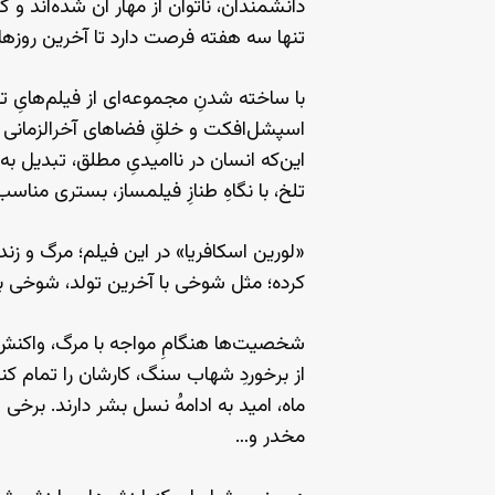
دانشمندان، ناتوان از مهار آن شده‌اند و گ
تنها سه هفته فرصت دارد تا آخرین روزهای
با ساخته شدنِ مجموعه‌ای از فیلم‌هایِ ت
اسپشل‌افکت و خلقِ فضاهای آخرالزمانی اس
این‌که انسان در نا‌امیدیِ مطلق، تبدیل ب
تلخ، با نگاهِ طنازِ فیلمساز، بستری منا
«لورین اسکافریا» در این فیلم؛ مرگ و زن
کرده؛ مثل شوخی با آخرین تولد، شوخی با ق
شخصیت‌ها هنگامِ مواجه با مرگ، واکنش ه
از برخوردِ شهاب سنگ، کارشان را تمام کن
ماه، امید به ادامهُ نسل بشر دارند‌. بر
مخدر و…