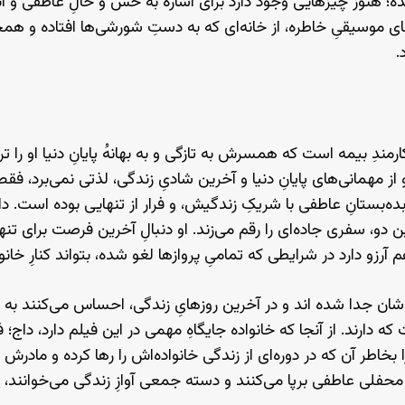
؛ هنوز چیزهایی وجود دارد برای اشاره به حس و حالِ عاطفی و ا
ای موسیقیِ خاطره، از خانه‌ای که به دستِ شورشی‌ها افتاده و هم
.
ندِ بیمه است که همسرش به تازگی و به بهانهُ پایانِ دنیا او را ترک
 از مهمانی‌های پایانِ دنیا و آخرین شادیِ زندگی، لذتی نمی‌برد، فق
بده‌بستانِ عاطفی با شریکِ زندگیش، و فرار از تنهایی بوده است. 
ین دو، سفری جاده‌ای را رقم می‌زند. او دنبالِ آخرین فرصت برای ت
آرزو دارد در شرایطی که تمامیِ پروازها لغو شده، بتواند کنارِ خان
ی‌شان جدا شده اند و در آخرین روزهایِ زندگی، احساس می‌کنند به ه
ه دارند. از آنجا که خانواده جایگاهِ مهمی در این فیلم دارد، داج؛
خاطر آن که در دوره‌ای از زندگی خانواده‌اش را رها کرده و مادرش و
محفلی عاطفی برپا می‌کنند و دسته جمعی آوازِ زندگی می‌خوانند، 