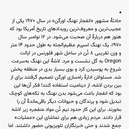
حادثهٔ مشهور «انفجار نهنگ اورگن» در سال ۱۹۷۰ یکی از
عجیب‌ترین و معروف‌ترین رویدادهای تاریخ آمریکا بود که
هنوز هم دربارهٔ آن صحبت می‌شود. در ۱۲ نوامبر سال
۱۹۷۰، یک نهنگ اسپرم عظیم‌الجثه به طول حدود ۱۴ متر
و وزن تقریبی ۸ تُن در ساحل شهر فلورنس در ایالت
Oregon
به گل نشست و مرد. لاشهٔ این نهنگ به‌سرعت
شروع به پوسیدن کرد و بوی بسیار بدی در منطقه پخش
شد. مسئولان ادارهٔ راه‌سازی اورگن تصمیم گرفتند برای از
بین بردن لاشه، از دینامیت استفاده کنند! فکر آن‌ها این
بود که انفجار باعث می‌شود بدن نهنگ به تکه‌های کوچک
تبدیل شود و پرندگان و حیوانات دیگر باقی‌ماندهٔ آن را
بخورند. برای این کار حدود نیم تُن مواد منفجره زیر لاشه
قرار دادند. مردم زیادی هم برای تماشای این «عملیات»
جمع شدند و حتی خبرنگاران تلویزیونی حضور داشتند. اما