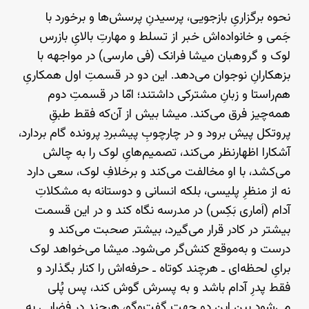
نحوه‌ برگزاریِ بازجویی، پرسیدنِ پرسش‌ها و برخورد با
جَمی و خانواده‌اش خبر از تسلط و مهارتِ بالایِ بازرس
لوک و گروهبان میشا فرانک (فی مارسی) در مواجهه با
بزهکارانِ نوجوان می‌دهد. این دو در قسمتِ اول همکاریِ
هم‌راستا و زبانِ مشترکی داشتند؛ امّا در قسمتِ دوم
همه‌چیز فرق می‌کند. میشا بیش از آن‌که فقط طبقِ
پروتکل پیش برود و در چارچوبِ پیشبردِ پرونده گام بردارد،
آشکارا اظهارنظر می‌کند، تصمیم‌هایِ لوک را به چالش
می‌کشد، با او مخالفت می‌کند و برخلافِ لوک، سعی دارد
نه از منظرِ پلیسی، بلکه انسانی و دوستانه به مشکلاتِ
آدام (اَماری بَکِس) در مدرسه نگاه کند و در این قسمت
بیشتر در کادر قرار می‌گیرد، بیشتر صحبت می‌کند و
درست و به‌موقع کنش‌گر می‌شود. میشا می‌خواهد لوک
برایِ لحظه‌ای ـ هرچند کوتاه ـ حرفه‌اش را کنار بگذارد و
فقط پدرِ آدام باشد و به پسرش گوش کند، پس پُلی
می‌شود بینِ این دو جهتِ گفت‌وگو، هرچند در فضایی به