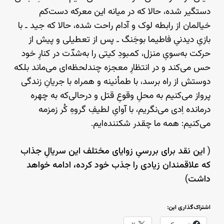
دستگیر شده، حالا که در میانه‌ این معرکه دست‌کم
خیالمان از رابطه‌ لوک و آدام راحت شده، حالا که جید ـ با
بازیِ دیدنیِ فاطیما بوجَنگ ـ پس از تعطیلی و پیش از
حرکت به‌سویِ منزل، کمبودِ کیتی را به‌شدّت در کنارِ خود
حس می‌کند و در انتظارِ معجزه چندلحظه‌ای می‌ماند بلکه
دوستش از راه برسد، با طمأنینه و همراه با جریانِ زندگی
پرواز می‌کنیم به محلِ وقوعِ قتل و درحالی‌که به چهره‌
درمانده‌ اِدی می‌نگریم، با آوایِ لطیفِ گروهِ کُر زمزمه
می‌کنیم: همه‌ ما چقدر شکننده‌ایم.
(
این نقد برای بررسیِ زوایای مختلف این سریالِ جذاب
که علاقمندان زیادی را جذب خود کرده، ادامه خواهد
داشت
)
اشتراک‌گذاری این: