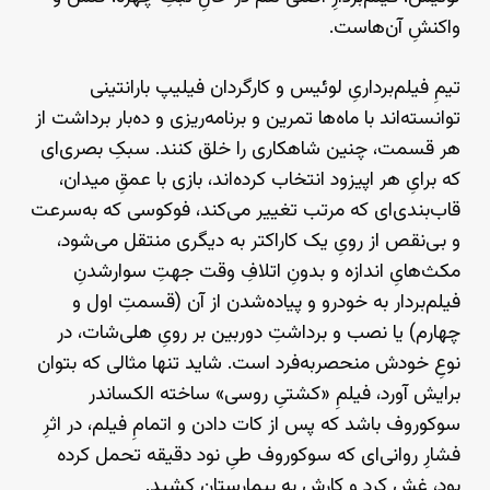
واکنشِ آن‌هاست.
تیمِ فیلم‌برداریِ لوئیس و کارگردان فیلیپ بارانتینی
توانسته‌اند با ماه‌ها تمرین و برنامه‌ریزی و ده‌بار برداشت از
هر قسمت، چنین شاهکاری را خلق کنند. سبکِ بصری‌ای
که برایِ هر اپیزود انتخاب کرده‌اند، بازی با عمقِ میدان،
قاب‌بندی‌ای که مرتب تغییر می‌کند، فوکوسی که به‌سرعت
و بی‌نقص از رویِ یک کاراکتر به دیگری منتقل می‌شود،
مکث‌هایِ اندازه و بدونِ اتلافِ وقت جهتِ سوارشدنِ
فیلم‌بردار به خودرو و پیاده‌شدن از آن (قسمتِ اول و
چهارم) یا نصب و برداشتِ دوربین بر رویِ هلی‌شات، در
نوعِ خودش منحصربه‌فرد است. شاید تنها مثالی که بتوان
برایش آورد، فیلمِ «کشتیِ روسی» ساخته‌ الکساندر
سوکوروف باشد که پس از کات دادن و اتمامِ فیلم، در اثرِ
فشارِ روانی‌ای که سوکوروف طیِ نود دقیقه تحمل کرده
بود، غش کرد و کارش به بیمارستان کشید.