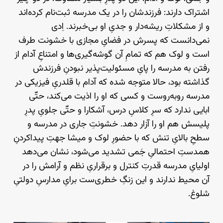
اشتراک دارند: فرزندشان را در یک مدرسه ثبت‌نام کرده‌اند
و از مشکلاتِ ریشه‌دار و جدیِ او بی‌خبرند. اِدی
نمی‌دانست که پسرش در فضایِ مجازی با خشونت طرف
است و لوک هم که تمامِ آن گوشه‌گیری‌ها و امتناعِ آدام از
رفتن به مدرسه را پایِ مسئولیت‌پذیر نبودنِ فرزندش
گذاشته بود، حالا متوجه شده که آدام با قلدریِ فیزیکی در
مدرسه روبه‌روست و کسی که او را اذیت می‌کند، حتّی
ابایی ندارد که سرِ کلاسِ درس، آشکارا و حتّی جلویِ پدرِ
پلیسش هم او را آزار دهد. خشونتِ جاری در مدرسه و
سطحِ بالایِ تنش که با حضورِ لوک و میشا جهتِ پیداکردنِ
همدستِ احتمالیِ جَمی تشدید می‌شود، نشان می‌دهد
اولیایِ مدرسه قدرتِ کنترل و برقراریِ نظم و آرامش را در
آن محیط ندارند و این زنگِ خطری‌ست برایِ مدارسِ دولتیِ
شلوغ.