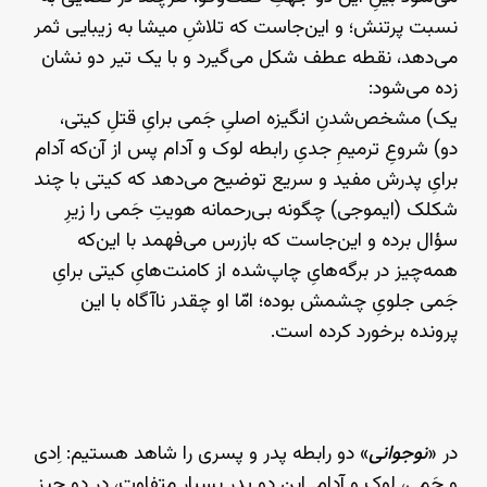
نسبت پرتنش؛ و این‌جاست که تلاشِ میشا به زیبایی ثمر
می‌دهد، نقطه‌ عطف شکل می‌گیرد و با یک تیر دو نشان
زده می‌شود:
یک) مشخص‌شدنِ انگیزه‌ اصلیِ جَمی برایِ قتلِ کیتی،
دو) شروعِ ترمیمِ جدیِ رابطه‌ لوک و آدام پس از آن‌که آدام
برایِ پدرش مفید و سریع توضیح می‌دهد که کیتی با چند
شکلک (ایموجی) چگونه بی‌رحمانه هویتِ جَمی را زیرِ
سؤال برده و این‌جاست که بازرس می‌فهمد با این‌که
همه‌چیز در برگه‌هایِ چاپ‌شده از کامنت‌هایِ کیتی برایِ
جَمی جلویِ چشمش بوده؛ امّا او چقدر ناآگاه با این
پرونده برخورد کرده است.
در «
نوجوانی
» دو رابطه‌ پدر و پسری را شاهد هستیم: اِدی
و جَمی، لوک و آدام. این دو پدرِ بسیار متفاوت، در دو چیز