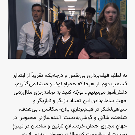
به لطفِ فیلم‌برداریِ بی‌نقص و درجه‌یک، تقریباً از ابتدایِ
قسمتِ دوم، از هرجا که همراهِ لوک و میشا می‌گذریم،
دانش‌آموز می‌بینیم ـ توجّه کنید به برنامه‌ریزیِ مثال‌زدنی
جهتِ سامان‌دادنِ این تعداد بازیگر و نابازیگر و
سیاهی‌لشکر در فیلم‌برداریِ پلان-سکانس ـ بی‌هدف،
شلخته، شاکی و گوشی‌به‌دست؛ آینده‌سازانی محبوس در
جهانِ مجازی! همان خردسالانِ نازنین و شادمان در تیتراژِ
نخستِ این قسمت که حالا در نوجوانی، به‌دور از هر