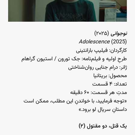
نوجوانی
(۲۰۲۵)
Adolescence
(2025)
کارگردان: فیلیپ بارانتینی
طرحِ اولیه و فیلم‌نامه: جک تورون / استیون گراهام
ژانر: درام جنایی روان‌شناختی
محصول: بریتانیا
تعداد: ۴ قسمت
مدتِ هر قسمت: ۶۰ دقیقه
«توجه فرمایید،‌ با خواندنِ این مطلب، ممکن است
داستانِ سریال لو برود.»
یک قتل، دو مقتول (۲)