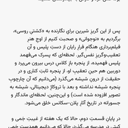
پس از این گریزِ شیرین برایِ نگارنده به «کشتیِ روسی»،
برگردیم به «نوجوانی» و صحبت کنیم از اوجِ هنرِ
فیلم‌برداری هنگامِ فرارِ رایان از دستِ پلیس و آن
تعقیب‌وگریزِ نفس‌گیر. لحظه‌ای که پسرک می‌فهمد
پلیس فهمیده، از پنجره‌ بازِ کلاسِ درس بیرون می‌پرد و
دوربین هم حینِ تعقیبِ او، از پنجره‌ ثابتِ کناری و در
حقیقت از درونِ شیشه می‌گذرد (می‌دانیم که آن چارچوبِ
پنجره شیشه نداشته و بعد با تروکاژِ دیجیتالی، شیشه به
تصویر افزوده شده است) و این‌چنین، لحظه‌ای ماندگار و
جسورانه در تاریخِ آثارِ پلان-سکانس خلق می‌شود.
در پایانِ قسمتِ دوم، حالا که یک هفته از غیبتِ جَمی و
کیتی در مدرسه می‌گذرد، حالا که می‌دانیم همدستِ جَمی