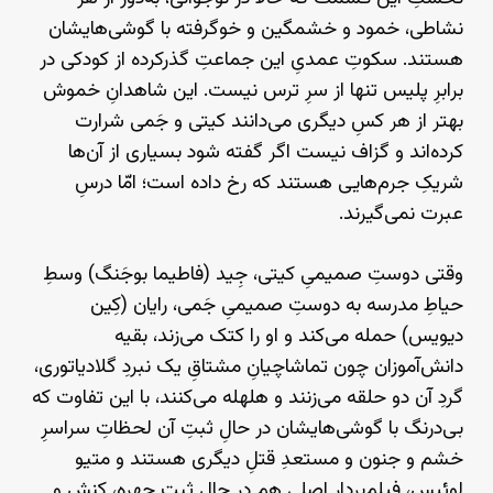
نشاطی، خمود و خشمگین و خوگرفته با گوشی‌هایشان
هستند. سکوتِ عمدیِ این جماعتِ گذرکرده از کودکی در
برابرِ پلیس تنها از سرِ ترس نیست. این شاهدانِ خموش
بهتر از هر کسِ دیگری می‌دانند کیتی و جَمی شرارت
کرده‌اند و گزاف نیست اگر گفته شود بسیاری از آن‌ها
شریکِ جرم‌هایی هستند که رخ داده است؛ امّا درسِ
عبرت نمی‌گیرند.
وقتی دوستِ صمیمیِ کیتی، جِید (فاطیما بوجَنگ) وسطِ
حیاطِ مدرسه به دوستِ صمیمیِ جَمی، رایان (کِین
دیویس) حمله می‌کند و او را کتک می‌زند، بقیه‌
دانش‌آموزان چون تماشاچیانِ مشتاقِ یک نبردِ گلادیاتوری،
گردِ آن دو حلقه می‌زنند و هلهله می‌کنند، با این تفاوت که
بی‌درنگ با گوشی‌هایشان در حالِ ثبتِ آن لحظاتِ سراسرِ
خشم و جنون و مستعدِ قتلِ دیگری هستند و متیو
لوئیس، فیلم‌بردارِ اصلی هم در حالِ ثبتِ چهره، کنش و