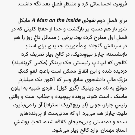
فروبرد، احساساتی کرد و منتظرِ فصلِ بعد نگه داشت.
برای فصلِ دوم
نفوذی
A Man on the Inside
مایکل
شور باز هم دستِ پر بازگشت و جدا از حفظِ کلیتی که در
فصلِ اول مطرح کرده بود، برخی از مسائلِ داغِ روز را هم
در سریالش گنجاند و مأموریتِ جدیدی برای استادِ
بازنشسته، چارلز نیووِندیک، در کالجِ ویلر تعریف کرد؛
کالجی که لپ‌تاپِ رئیسش جک برینگر (مکس گرینفیلد)
دزدیده شده و این اتفاق ممکن است باعثِ لغوِ کمکِ
بزرگِ مالیِ دانشجوی سابقِ ویلر که اکنون یک میلیاردرِ
موفق به نام برد وینیک (گری کول) ـ فردی شبیه به ایلون
ماسک ـ است شود. پرونده پیچیده و جذاب است و وقتی
رئیسِ چارلز، جولی (لیا ریچ‌کریک استرادا) آن را می‌پذیرد،
بلیتِ چارلز هم می‌برد. او که مدتی‌ست از پرونده‌های
ساده و دم‌دستی و بی‌هیجان کلافه شده، تحتِ پوششِ
استادِ مهمان، واردِ کالجِ ویلر می‌شود.