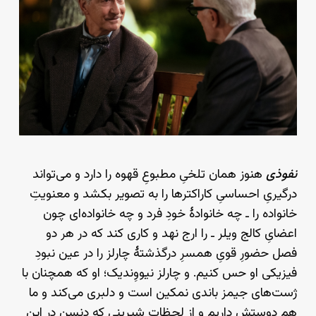
نفوذی
هنوز همان تلخیِ مطبوعِ قهوه را دارد و می‌تواند
درگیریِ احساسیِ کاراکترها را به تصویر بکشد و معنویتِ
خانواده را ـ چه خانوادهٔ خودِ فرد و چه خانواده‌ای چون
اعضایِ کالج ویلر ـ را ارج نهد و کاری کند که در هر دو
فصل حضورِ قویِ همسرِ درگذشتهٔ چارلز را در عین نبودِ
فیزیکی او حس کنیم. و چارلز نیووِندیک؛ او که همچنان با
ژست‌های جیمز باندی نمکین است و دلبری می‌کند و ما
هم دوستش داریم و از لحظاتِ شیرینی که دنسن در این