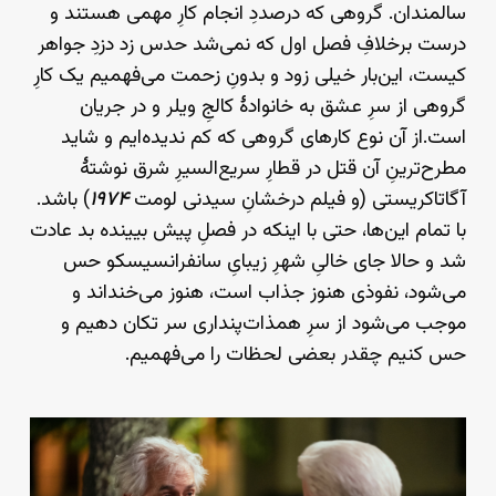
سالمندان. گروهی که درصددِ انجام کارِ مهمی هستند و
درست برخلافِ فصل اول که نمی‌شد حدس زد دزدِ جواهر
کیست، این‌بار خیلی زود و بدونِ زحمت می‌فهمیم یک کارِ
گروهی از سرِ عشق به خانوادهٔ کالجِ ویلر و در جریان
است.از آن نوع کارهای گروهی که کم ندیده‌ایم و شاید
مطرح‌ترینِ آن قتل در قطارِ سریع‌السیرِ شرق نوشتهٔ
آگاتاکریستی (و فیلم درخشانِ سیدنی لومت
۱۹۷۴
) باشد.
با تمام این‌ها، حتی با اینکه در فصلِ پیش بیینده بد عادت
شد و حالا جای خالیِ شهرِ زیبایِ سانفرانسیسکو حس
می‌شود، نفوذی هنوز جذاب است، هنوز می‌خنداند و
موجب می‌شود از سرِ همذات‌پنداری سر تکان دهیم و
حس کنیم چقدر بعضی لحظات را می‌فهمیم.