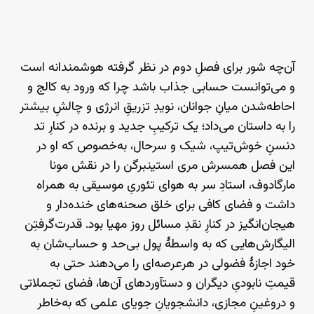
آن‌چه شور برای فصلِ دوم در نظر گرفته هوشمندانه است
و می‌توانست حسابی جذاب باشد چرا که ورود به کالج و
احاطه‌شدن میانِ جوانان، نویدِ تزریقِ انرژی و چالشِ بیشتر
را به داستان می‌داد؛ یک ترکیبِ جدید و برنده در کنارِ تد
دنسنِ خوش‌تیپ، شیک و سرحال، به‌خصوص که او در
این فصل همسرش مری استینبرگن را در نقش مونا
مارگادوف، استادِ سر به هوای تئوریِ موسیقی به همراه
داشت و فضای کافی برای خلق صحنه‌های خنده‌دار و
هیجان‌انگیز در کنارِ نقدِ مسائل روز مهیا بود. قدرت‌گرفتِن
الیگارش‌هایی که به واسطهٔ پول بی‌حد و حساب‌شان به
خود اجازهٔ فضولی در هرعرصه‌ای را می‌دهند حتی به
قیمتِ نابودیِ دیگران و دستآوردهای آن‌ها، فضای تجملاتی
و دروغینِ مجازی، دانشجویانِ جویای علمی که به‌خاطر