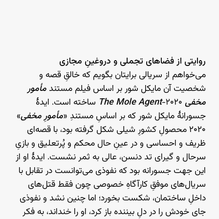
روایتی از فضاهای تجملی و دروغینِ مجازی
می‌خواهم از سریالی برایتان بگویم که خالقِ قصه و
شخصیت آن مایکل شور بر اساس فیلم مستند
مأمور
مخفی
The Mole Agent
-۲۰۲۰ ساخته است. ایدهٔ
جسورانهٔ مایکل شور که بر اساسِ مستندِ «
مأمورِ مخفی
»
۲۰۲۰ محصولِ کشورِ شیلی شکل گرفته بود، با قصه‌ای
ظریف و احساسی و در عینِ حال محکم و پُرتعلیق‌ و بازیِ
سرحال و گیرای تد دنسن، عالی به ثمر نشست. ایدهٔ او از
این جهت جسورانه بود که نفوذی می‌توانست در تقابل با
سریال‌های موفقِ کارآگاهِ خصوصی چون فقط قتل‌های
داخلِ ساختمان، شکست بخورد؛ اما چنین نشد و نفوذی
جای خودش را در دلِ بیننده باز کرد، او را خنداند، به فکر