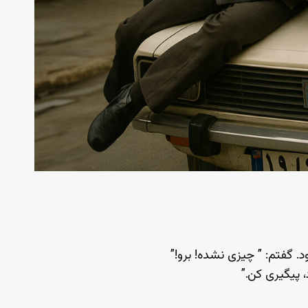
د. گفتم: ” چیزی نشده! برو!”
 پیگیری کن.”