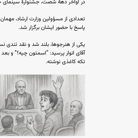
در اواخر دههٔ شصت، جشنوارهٔ سینمای جو
تعدادی از مسؤولین وزارت ارشاد، مهمان
پاسخ با حضور ایشان برگزار شد.
یکی از هنرجوها، بلند شد و نقد تندی ن
آقای انوار پرسید: “اسمتون چیه؟” و بعد
تکه کاغذی نوشته.