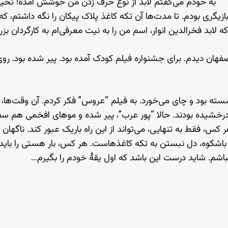
به خودم می‌گفتم لابد از نوع حرف زدن من خوشش آمده! تخیل م
یگری بودم. تا مدت‌ها آن تکه کاغذ پلاک پیکان را نگه داشتم، که اگر
که لابد فخرالدین انوار، اسم من را به نیت معرفی‌ام به کارگردان ب
صفهان دیدم. برای جشنواره فیلم کودک آمده بود. پیر شده بود. رو
ه بود و چای می‌خورد. به فیلم “عروس” فکر کردم. آن وقت‌ها، این
خشیده بودند. حالا “پور عرب”، پیر شده و موهای افخمی هم سفید
کس، فقط به تنهایی، می‌تواند از این راه باریک عبور کند. ناگهان د
اشکوه، دل نبستن به تکه کاغذهاست. هر کس، بار هستی را باید 
اشم. شاید درست این باشد که اول یقهٔ خودم را بگیرم…