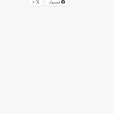
فیسبوک
X