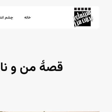
Ski
t
mai
خانه
چشم اندا
conten
برای جستجو Enter بزنید یا ESC را فشار دهید
قصهٔ من و ن