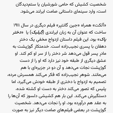
شخصیت کشیش که حامی شورشیان یا ستم‌دیدگان
است، وارد سینمای داستانی صامت ایرلند می‌شود.
«آلکت» همراه «جین گانتیِر» فیلم دیگری در سال ۱۹۱۱
ساخت که عنوان آن به زبان ایرلندی (
گِیلیک
) یا «
دختر
پاک
» بود، این فیلم داستان ازدواجِ مخفیِ یک دخترِ
دهقان با پسری نجیب‌زاده است. خدمتکارِ گوژپشت به
مادرِ پسر قول می‌دهد شر دختر را از سر او کم کند. او
عشق دیگری از طبقه‌ خود نیز دارد که او را از دست
گوژپشت نجات می‌دهد و آن دو در جزیره‌ای با هم
می‌مانند. شوهرِ نجیب‌زاده که فکر می‌کند همسرش مرده،
تصمیم به ازدواج با دختری از طبقه‌ خودش می‌گیرد، اما
پلیس که تصور می‌کند دختر به دست او کشته شده،
دستگیرش می‌کند. این بار هم کشیشی دلسوز که آن‌ها را
به عقد هم درآورده بود، او را نجات می‌دهد. شخصیت
گوژپشت در بعضی فیلم‌های صامت دیگر نیز به صورت