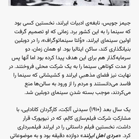
جیمز جویس، نابغه‌ی ادبیات ایرلند، نخستین کسی بود
که سینما را به این کشور برد. زمانی که او تصمیم گرفت
اولین سینمای ایرلند، «وُلتا سینماتوگراف»، را در دوبلین
بنیانگذاری کند، ساکنِ ایتالیا بود. او همان زمان، دو
سرمایه‌گذار هم برای این هدف پیدا کرده بود اما آنها پس
از مدت کوتاهی سینما را به یک شرکت محلی فروختند. در
نهایت نیز فضای مذهبیِ ایرلند و کشیشانی که سینما را
فاسد می‌دانستند و مردم را از ورود به سالن‌ها منع
می‌کردند، موجب بسته شدنِ سینمای دوبلین شد.
یک سال بعد (۱۹۱۰) سیدنی آلکِت، کارگردان کانادایی، با
مشارکتِ شرکت فیلم‌سازی کالِم، که در نیویورک قرار
داشت، نخستین فیلم داستانی را در ایرلند فیلمبرداری
کرد. «
مردی اهل ایرلند
» دوازده دقیقه بود و به موضوعاتی