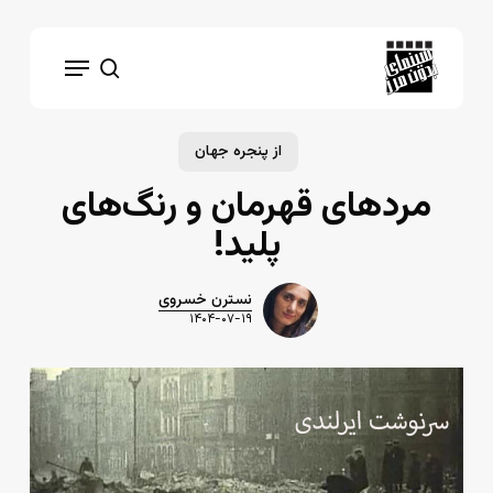
Ski
t
Menu
mai
search
conten
از پنجره جهان
مردهای قهرمان و رنگ‌های
پلید!
نسترن خسروی
۱۴۰۴-۰۷-۱۹