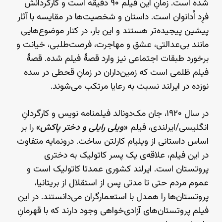
شده است. زمانِ این فیلم ۹۰ دقیقه است و کارگردانش
فرِد اُدانوان است. داستان و شخصیت‌ها در مقایسه با آثار
پیشین پیجیده‌تر هستند و این بار، در کنار موضوع‌هایی
مانند بی‌عدالتی، عشق و مهاجرت، فرصت‌طلبی، خیانت و
برخورد طبقات اجتماعی نیز وارد قصهٔ فیلم شده. قصهٔ
فیلم ظلمی است که زمین‌داران در زمانِ قحطی در سده‌
نوزده در ایرلند نسبت به رعایا مرتکب می‌شوند.
در سال ۱۹۲۰، جان مک‌دونالد فیلمنامه نویس و کارگردانِ
انگلیسی/ایرلندی، فیلم «
ویلی رایلی و دختر پاکش
» را بر
اساس داستانی از ویلیام کارلتن ساخت. درونمایه‌ متفاوت
در این فیلم، علاقه‌ی یک پسر کاتولیک به دختری
پروتستان است. ایرلند کشوری عمدتا کاتولیک است و
عموم مردم حتی تا مدتی پس از استقلال از بریتانیا،
پروتستان‌ها را همدل با استعمارگران می‌دانستند. در این
فیلم پروتستان‌های آزادی‌خواهی وجود دارند که با قهرمانِ