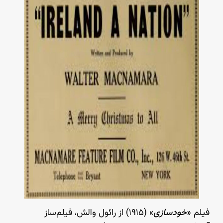
فیلم «
خودسازی
» (۱۹۱۵) از رائول والش، فیلم‌ساز